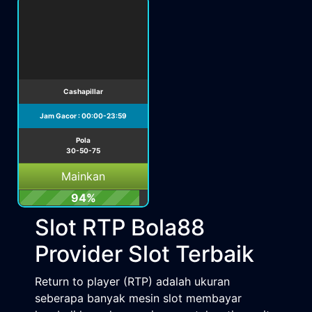
Cashapillar
Jam Gacor : 00:00-23:59
Pola
30-50-75
Mainkan
94%
Slot RTP Bola88
Provider Slot Terbaik
Return to player (RTP) adalah ukuran
seberapa banyak mesin slot membayar