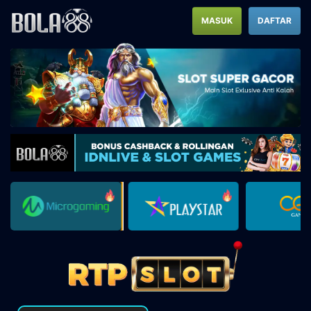
MASUK
DAFTAR