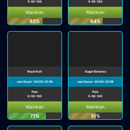
0-50-100
0-50-100
Mainkan
Mainkan
65%
64%
Royal Katt
Sugar Bonanza
Jam Gacor : 00:00-23:59
Jam Gacor : 00:00-23:59
Pola
Pola
0-50-100
0-50-100
Mainkan
Mainkan
71%
51%