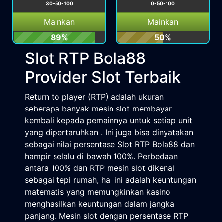
30-50-100
0-50-100
Mainkan
Mainkan
89%
50%
Slot RTP Bola88
Provider Slot Terbaik
Return to player (RTP) adalah ukuran
seberapa banyak mesin slot membayar
kembali kepada pemainnya untuk setiap unit
yang dipertaruhkan . Ini juga bisa dinyatakan
sebagai nilai persentase Slot RTP Bola88 dan
hampir selalu di bawah 100%. Perbedaan
antara 100% dan RTP mesin slot dikenal
sebagai tepi rumah, hal ini adalah keuntungan
matematis yang memungkinkan kasino
menghasilkan keuntungan dalam jangka
panjang. Mesin slot dengan persentase RTP