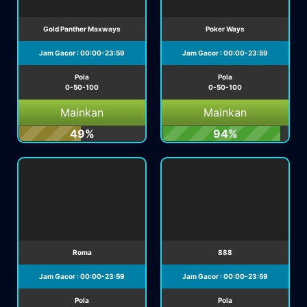
Gold Panther Maxways
Poker Ways
Jam Gacor : 00:00-23:59
Jam Gacor : 00:00-23:59
Pola
Pola
0-50-100
0-50-100
Mainkan
Mainkan
49%
94%
Roma
888
Jam Gacor : 00:00-23:59
Jam Gacor : 00:00-23:59
Pola
Pola