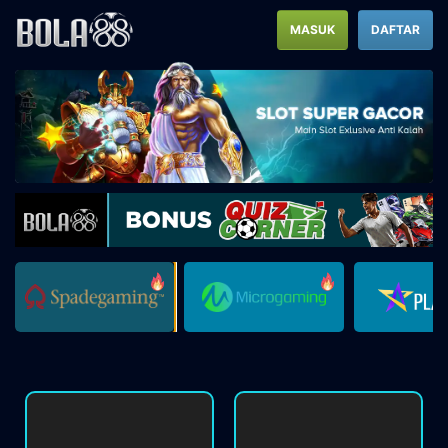
MASUK
DAFTAR