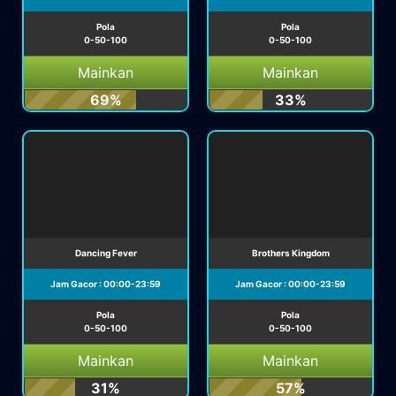
Pola
Pola
0-50-100
0-50-100
Mainkan
Mainkan
69%
33%
Dancing Fever
Brothers Kingdom
Jam Gacor : 00:00-23:59
Jam Gacor : 00:00-23:59
Pola
Pola
0-50-100
0-50-100
Mainkan
Mainkan
31%
57%