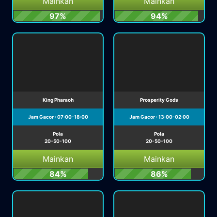
Mainkan
Mainkan
97%
94%
King Pharaoh
Prosperity Gods
Jam Gacor : 07:00-18:00
Jam Gacor : 13:00-02:00
Pola
Pola
20-50-100
20-50-100
Mainkan
Mainkan
84%
86%