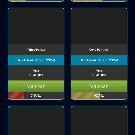
Triple Panda
Gold Panther
Jam Gacor : 00:00-23:59
Jam Gacor : 00:00-23:59
Pola
Pola
0-50-100
0-50-100
Mainkan
Mainkan
28%
52%