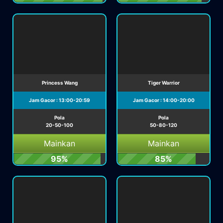
Princess Wang
Tiger Warrior
Jam Gacor : 13:00-20:59
Jam Gacor : 14:00-20:00
Pola
Pola
20-50-100
50-80-120
Mainkan
Mainkan
95%
85%