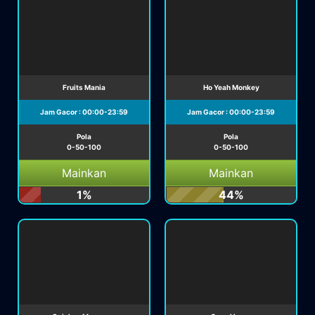
Fruits Mania
Ho Yeah Monkey
Jam Gacor : 00:00-23:59
Jam Gacor : 00:00-23:59
Pola
Pola
0-50-100
0-50-100
Mainkan
Mainkan
1%
44%