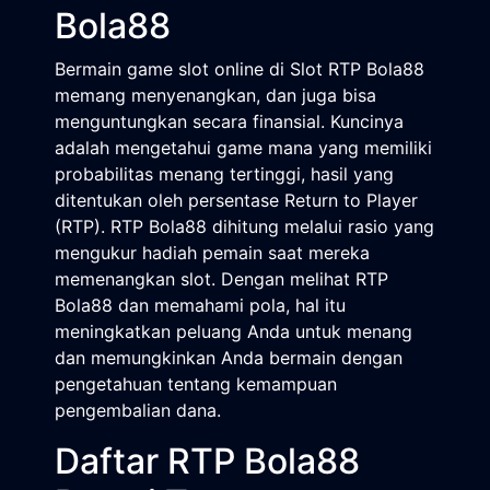
Bola88
Bermain game slot online di Slot RTP Bola88
memang menyenangkan, dan juga bisa
menguntungkan secara finansial. Kuncinya
adalah mengetahui game mana yang memiliki
probabilitas menang tertinggi, hasil yang
ditentukan oleh persentase Return to Player
(RTP). RTP Bola88 dihitung melalui rasio yang
mengukur hadiah pemain saat mereka
memenangkan slot. Dengan melihat RTP
Bola88 dan memahami pola, hal itu
meningkatkan peluang Anda untuk menang
dan memungkinkan Anda bermain dengan
pengetahuan tentang kemampuan
pengembalian dana.
Daftar RTP Bola88