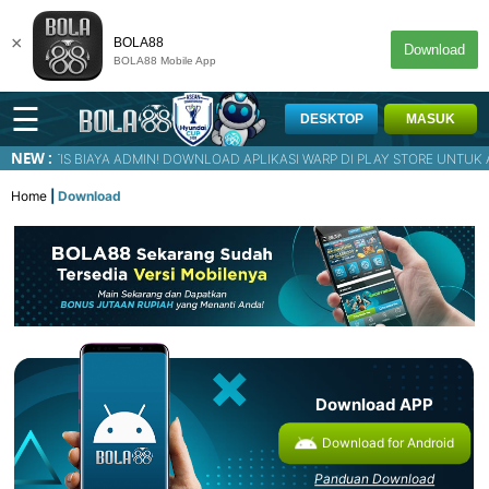
×
BOLA88
Download
BOLA88 Mobile App
☰
DESKTOP
MASUK
NEW :
GRATIS BIAYA ADMIN! DOWNLOAD APLIKASI WARP DI PLAY STORE UNTUK ANTI BLOKIR
Home
Download
Download APP
Download for Android
Panduan Download