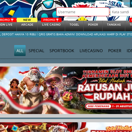
|
Download APK
Live 
PROMO
NEW
PROMO
IDN LIVE
ARCADE
LIVE CASINO
TOGEL
POKER
TANGKAS
T
T HANYA 10 RIBU ! QRIS GRATIS BIAYA ADMIN! DOWNLOAD APLIKASI WARP DI PLAY STORE UNTUK
ALL
SPECIAL
SPORTBOOK
LIVECASINO
POKER
ID