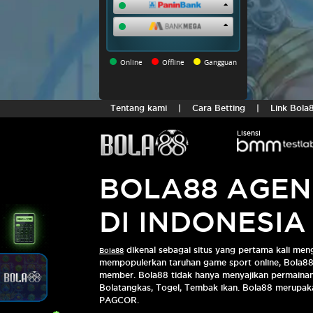
Online
Offline
Gangguan
Tentang kami
|
Cara Betting
|
Link Bola
Lisensi
BOLA88 AGEN
DI INDONESIA
dikenal sebagai situs yang pertama kali men
Bola88
mempopulerkan taruhan game sport online, Bola88
member. Bola88 tidak hanya menyajikan permainan s
Bolatangkas, Togel, Tembak ikan. Bola88 merupakan 
PAGCOR.