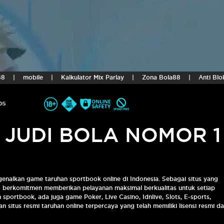
88
|
mobile
|
Kalkulator Mix Parlay
|
Zona Bola88
|
Anti Blo
 JUDI BOLA NOMOR 1
Daftar Sekarang
Info lebih lanjut
genalkan game taruhan sportbook online di Indonesia. Sebagai situs yang
 berkomitmen memberikan pelayanan maksimal berkualitas untuk setiap
portbook, ada juga game Poker, Live Casino, Idnlive, Slots, E-sports,
Daftar Sekarang
situs resmi taruhan online terpercaya yang telah memiliki lisensi resmi da
Info lebih lanjut